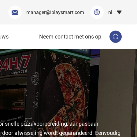


manager@iplaysmart.com
nl

uws
Neem contact met ons op

r snelle pizzavoorbereiding, aanpasbaar
ardoor afwisseling wordt gegarandeerd. Eenvoudig