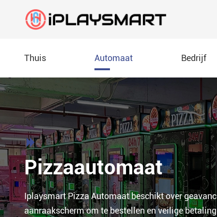
Thuis
Automaat
Bedrijf
Pizzaautomaat
Vervaardiging
Document downloade

Automaat voor bellenthee
Tentoonstellingen
Video
Pizzaautomaat
IJsautomaat
FAQ
Iplaysmart Pizza Automaat beschikt over geavanc
Frieten automaat
Blog
aanraakscherm om te bestellen en veilige betalin