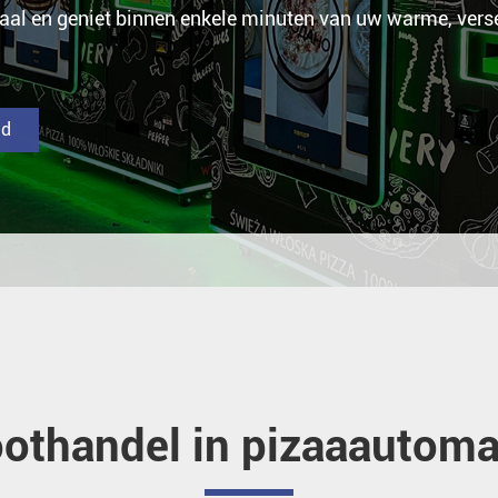
aal en geniet binnen enkele minuten van uw warme, verse 
ad
othandel in pizaaautom