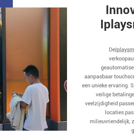
Inno
Iplay
De
Iplaysm
verkoopaut
geautomatisee
aanpasbaar touchscre
een unieke ervaring. S
veilige betalin
veelzijdigheid passe
locaties pa
milieuvriendelijk,
g