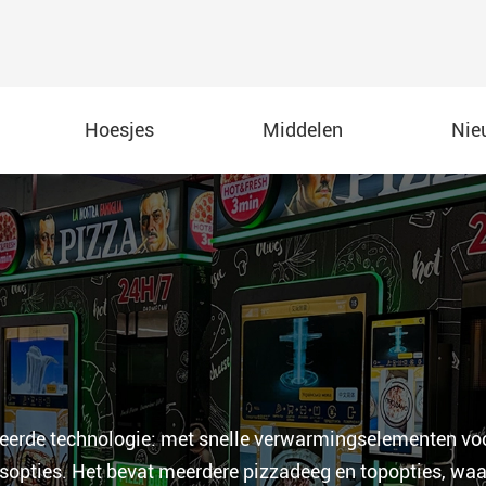
Hoesjes
Middelen
Nie
n
AW-012A tweede generatie indoor pizzaautomaat
AW-013A 32 ''Pizza-automaat met aanraakscherm
AW-013B 32 ''Outdoor Pizza Automaat
AW-014A 55 ''pizzaautomaat
eerde technologie: met snelle verwarmingselementen voo
AW-014B 55 ''Outdoor Pizza-automaat
gsopties. Het bevat meerdere pizzadeeg en topopties, wa