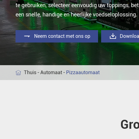
te gebruiken, selecteer eenvoudig uw toppings, bet
Koffieautomaat
een snelle, handige en heerlijke voedseloplossing.


Neem contact met ons op
Downlo
Thuis
Automaat
Pizzaautomaat

Gro